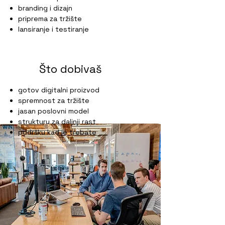
branding i dizajn
priprema za tržište
lansiranje i testiranje
Što dobivaš
gotov digitalni proizvod
spremnost za tržište
jasan poslovni model
strukturu za daljnji rast
podršku kad je trebate