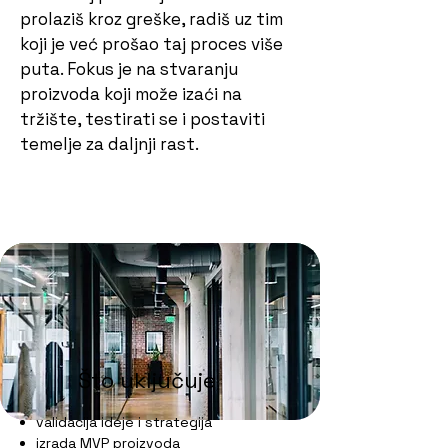
prolaziš kroz greške, radiš uz tim
koji je već prošao taj proces više
puta. Fokus je na stvaranju
proizvoda koji može izaći na
tržište, testirati se i postaviti
temelje za daljnji rast.
Ti zadržavaš 100% vlasništva.
Što uključuje
validacija ideje i strategija
izrada MVP proizvoda