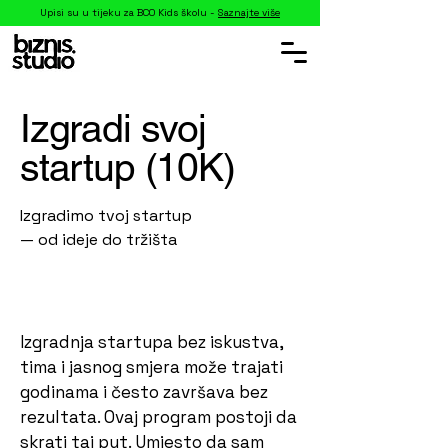
Upisi su u tijeku za BCO Kids školu -
Saznajte više
Izgradi svoj
startup (10K)
Izgradimo tvoj startup
— od ideje do tržišta
Izgradnja startupa bez iskustva,
tima i jasnog smjera može trajati
godinama i često završava bez
rezultata. Ovaj program postoji da
skrati taj put. Umjesto da sam