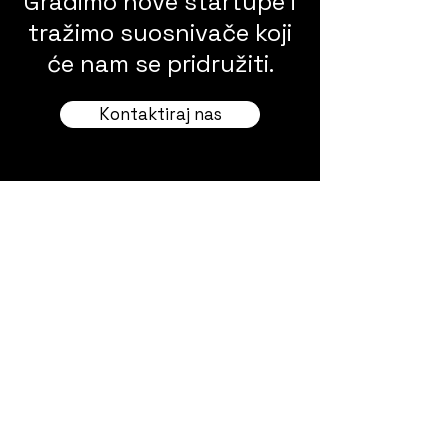
Gradimo nove startupe i
tražimo suosnivače koji
će nam se pridružiti.
Kontaktiraj nas
NOVO
Akademija koja
pokreće tvoju
karijeru
Uči kroz praksu, razvij tražene vještine
i napravi konkretan iskorak već danas.
Zatraži mjesto