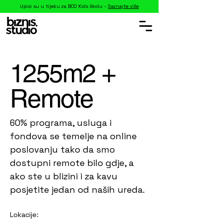
Upisi su u tijeku za BCO Kids školu -
Saznajte više
1255m2 +
Remote
60% programa, usluga i
fondova se temelje na online
poslovanju tako da smo
dostupni remote bilo gdje, a
ako ste u blizini i za kavu
posjetite jedan od naših ureda.
Lokacije: